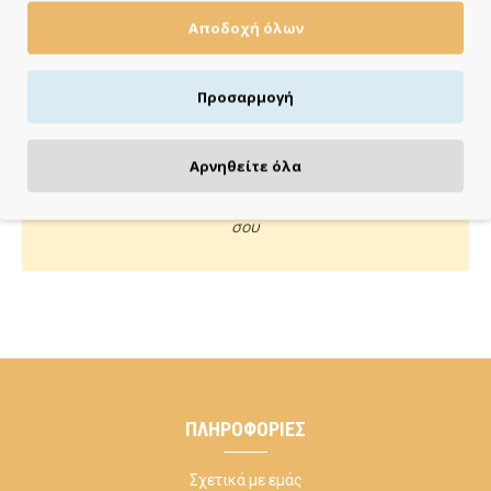
Αποδοχή όλων
Πιστωτική/χρεωστική κάρτα, αντικαταβολή ή κατάθεση
Προσαρμογή
ΚΑΝΕ ΜΙΑ ΕΡΩΤΗΣΗ
Αρνηθείτε όλα
Κάλεσέ μας ή στείλε μας email για οποιαδήποτε απορία
σου
ΠΛΗΡΟΦΟΡΊΕΣ
Σχετικά με εμάς