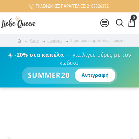
ΤΗΛΕΦΩΝΙΚΕΣ ΠΑΡΑΓΓΕΛΙΕΣ: 2108326352
0
Party
Γαμήλιο
Σημαιάκια καρδούλες Γαμήλιο
☀️
-20% στα καπέλα
— για λίγες μέρες με τον
κωδικό:
SUMMER20
Αντιγραφή