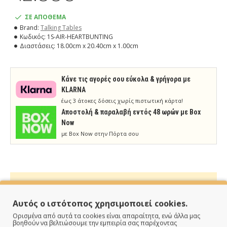
ΣΕ ΑΠΟΘΕΜΑ
Brand:
Talking Tables
Κωδικός:
1S-AIR-HEARTBUNTING
Διαστάσεις:
18.00cm x 20.40cm x 1.00cm
Κάνε τις αγορές σου εύκολα & γρήγορα με
KLARNA
έως 3 άτοκες δόσεις χωρίς πιστωτική κάρτα!
Aποστολή & παραλαβή εντός 48 ωρών με Box
Now
με Box Now στην Πόρτα σου
Αυτός ο ιστότοπος χρησιμοποιεί cookies.
ΠΑΡΑΔΙΔΟΥΜΕ ΓΡΗΓΟΡΑ
Ορισμένα από αυτά τα cookies είναι απαραίτητα, ενώ άλλα μας
βοηθούν να βελτιώσουμε την εμπειρία σας παρέχοντας
Άμεση αποστολή της παραγγελίας σου σε 1 - 2 εργάσιμες