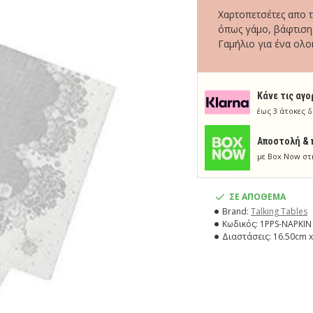
Χαρτοπετσέτες απο τη
όπως γάμο, βάφτιση,
Γαμήλιο για ένα ολο
Κάνε τις αγο
έως 3 άτοκες δ
Aποστολή & 
με Box Now στ
ΣΕ ΑΠΟΘΕΜΑ
Brand:
Talking Tables
Κωδικός:
1PPS-NAPKIN
Διαστάσεις:
16.50cm x