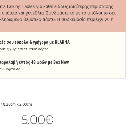
ν Talking Tables για κάθε είδους ιδιαίτερης περίστασης
 επέτειο και γενέθλια. Συνδυάστε το με το υπόλοιπο σέτ
κληρωμένο θεματικό πάρτυ. Η συσκευασία περιέχει 20 τ
ρές σου εύκολα & γρήγορα με KLARNA
όσεις χωρίς πιστωτική κάρτα!
παραλαβή εντός 48 ωρών με Box Now
ην Πόρτα σου
 18.20cm x 2.00cm
5.00€