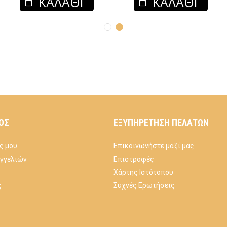
ΚΑΛΆΘΙ
ΚΑΛΆΘΙ
ΌΣ
ΕΞΥΠΗΡΈΤΗΣΗ ΠΕΛΑΤΏΝ
ς μου
Επικοινωνήστε μαζί μας
αγγελιών
Επιστροφές
Χάρτης Ιστότοπου
ς
Συχνές Ερωτήσεις