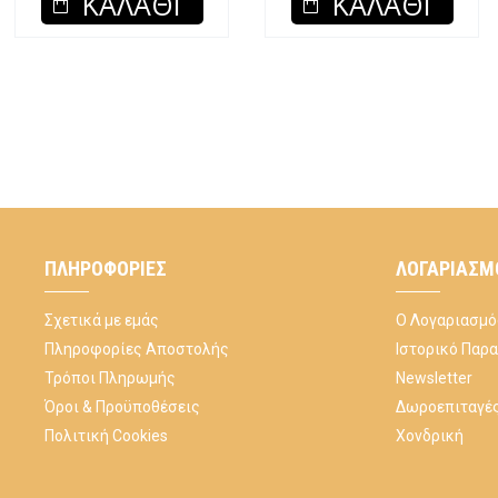
ΚΑΛΆΘΙ
ΚΑΛΆΘΙ
ΠΛΗΡΟΦΟΡΊΕΣ
ΛΟΓΑΡΙΑΣΜ
Σχετικά με εμάς
Ο Λογαριασμό
Πληροφορίες Αποστολής
Ιστορικό Παρ
Τρόποι Πληρωμής
Newsletter
Όροι & Προϋποθέσεις
Δωροεπιταγέ
Πολιτική Cookies
Χονδρική