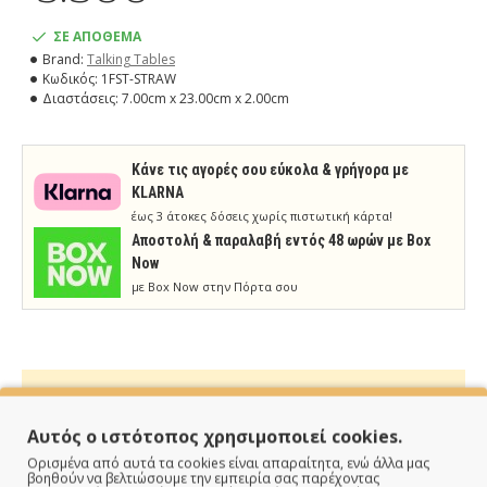
ΣΕ ΑΠΟΘΕΜΑ
Brand:
Talking Tables
Κωδικός:
1FST-STRAW
Διαστάσεις:
7.00cm x 23.00cm x 2.00cm
Κάνε τις αγορές σου εύκολα & γρήγορα με
KLARNA
έως 3 άτοκες δόσεις χωρίς πιστωτική κάρτα!
Aποστολή & παραλαβή εντός 48 ωρών με Box
Now
με Box Now στην Πόρτα σου
Αυτός ο ιστότοπος χρησιμοποιεί cookies.
ΠΑΡΑΔΙΔΟΥΜΕ ΓΡΗΓΟΡΑ
Ορισμένα από αυτά τα cookies είναι απαραίτητα, ενώ άλλα μας
βοηθούν να βελτιώσουμε την εμπειρία σας παρέχοντας
Άμεση αποστολή της παραγγελίας σου σε 1 - 2 εργάσιμες