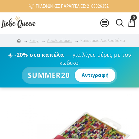
ΤΗΛΕΦΩΝΙΚΕΣ ΠΑΡΑΓΓΕΛΙΕΣ: 2108326352
0
Party
Λουλουδάκια
Καλαμάκια Λουλουδάκια
☀️
-20% στα καπέλα
— για λίγες μέρες με τον
κωδικό:
SUMMER20
Αντιγραφή