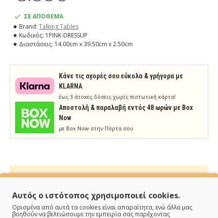
ΣΕ ΑΠΟΘΕΜΑ
Brand:
Talking Tables
Κωδικός:
1PINK-DRESSUP
Διαστάσεις:
14.00cm x 39.50cm x 2.50cm
Κάνε τις αγορές σου εύκολα & γρήγορα με
KLARNA
έως 3 άτοκες δόσεις χωρίς πιστωτική κάρτα!
Aποστολή & παραλαβή εντός 48 ωρών με Box
Now
με Box Now στην Πόρτα σου
Αυτός ο ιστότοπος χρησιμοποιεί cookies.
ΠΑΡΑΔΙΔΟΥΜΕ ΓΡΗΓΟΡΑ
Ορισμένα από αυτά τα cookies είναι απαραίτητα, ενώ άλλα μας
βοηθούν να βελτιώσουμε την εμπειρία σας παρέχοντας
Άμεση αποστολή της παραγγελίας σου σε 1 - 2 εργάσιμες