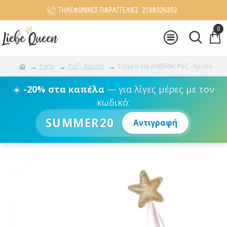
ΤΗΛΕΦΩΝΙΚΕΣ ΠΑΡΑΓΓΕΛΙΕΣ: 2108326352
0
Party
Ροζ - Χρυσό
Στέμμα και ραβδάκι Ρόζ - Χρυσό
☀️
-20% στα καπέλα
— για λίγες μέρες με τον
κωδικό:
SUMMER20
Αντιγραφή