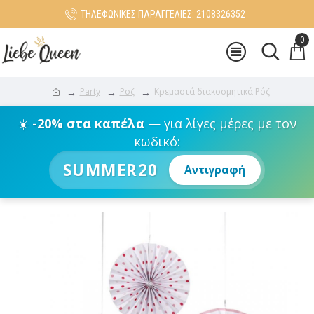
ΤΗΛΕΦΩΝΙΚΕΣ ΠΑΡΑΓΓΕΛΙΕΣ: 2108326352
0
Party
Ροζ
Κρεμαστά διακοσμητικά Ρόζ
☀️
-20% στα καπέλα
— για λίγες μέρες με τον
κωδικό:
SUMMER20
Αντιγραφή