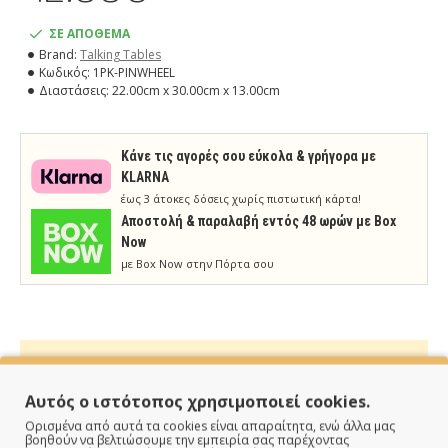
ΣΕ ΑΠΟΘΕΜΑ
Brand:
Talking Tables
Κωδικός:
1PK-PINWHEEL
Διαστάσεις:
22.00cm x 30.00cm x 13.00cm
Κάνε τις αγορές σου εύκολα & γρήγορα με
KLARNA
έως 3 άτοκες δόσεις χωρίς πιστωτική κάρτα!
Aποστολή & παραλαβή εντός 48 ωρών με Box
Now
με Box Now στην Πόρτα σου
Αυτός ο ιστότοπος χρησιμοποιεί cookies.
ΠΑΡΑΔΙΔΟΥΜΕ ΓΡΗΓΟΡΑ
Ορισμένα από αυτά τα cookies είναι απαραίτητα, ενώ άλλα μας
βοηθούν να βελτιώσουμε την εμπειρία σας παρέχοντας
Άμεση αποστολή της παραγγελίας σου σε 1 - 2 εργάσιμες