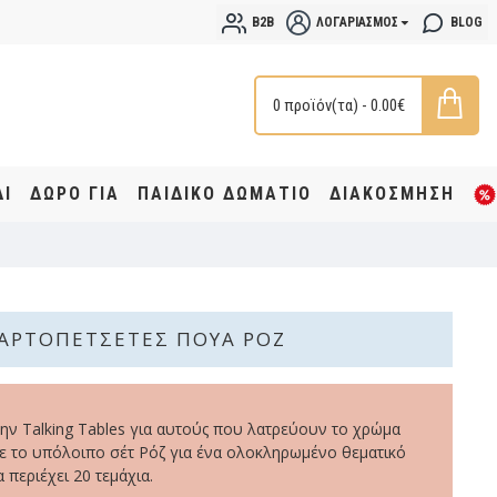
B2B
ΛΟΓΑΡΙΑΣΜΌΣ
BLOG
0 προϊόν(τα) - 0.00€
ΔΙ
ΔΩΡΟ ΓΙΑ
ΠΑΙΔΙΚΟ ΔΩΜΑΤΙΟ
ΔΙΑΚΟΣΜΗΣΗ
ΑΡΤΟΠΕΤΣΈΤΕΣ ΠΟΥΆ ΡΌΖ
ην Talking Tables για αυτούς που λατρεύουν το χρώμα
με το υπόλοιπο σέτ Ρόζ για ένα ολοκληρωμένο θεματικό
 περιέχει 20 τεμάχια.