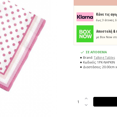
Κάνε τις αγο
έως 3 άτοκες δ
Aποστολή & 
με Box Now στ
ΣΕ ΑΠΟΘΕΜΑ
Brand:
Talking Tables
Κωδικός:
1PK-NAPKIN
Διαστάσεις:
20.00cm x