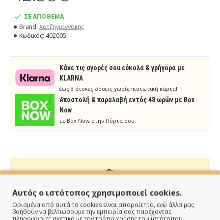
ΣΕ ΑΠΟΘΕΜΑ
Brand:
Χατζηγιαννάκης
Κωδικός:
402005
Κάνε τις αγορές σου εύκολα & γρήγορα με
KLARNA
έως 3 άτοκες δόσεις χωρίς πιστωτική κάρτα!
Aποστολή & παραλαβή εντός 48 ωρών με Box
Now
με Box Now στην Πόρτα σου
ΠΑΡΑΔΙΔΟΥΜΕ ΓΡΗΓΟΡΑ
Αυτός ο ιστότοπος χρησιμοποιεί cookies.
Ορισμένα από αυτά τα cookies είναι απαραίτητα, ενώ άλλα μας
Άμεση αποστολή της παραγγελίας σου σε 1 - 2 εργάσιμες
βοηθούν να βελτιώσουμε την εμπειρία σας παρέχοντας
πληροφορίες σχετικά με τον τρόπο χρήσης του ιστότοπου.