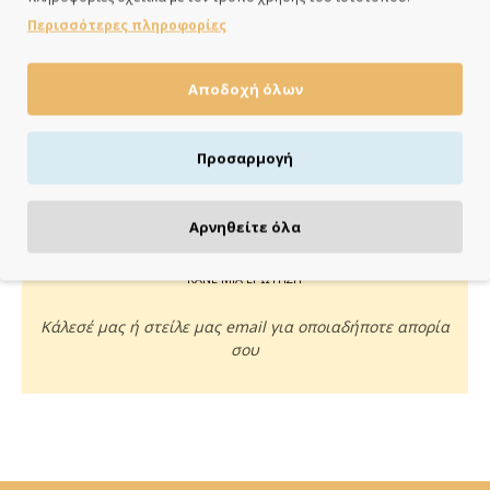
ημέρες
Περισσότερες πληροφορίες
Αποδοχή όλων
ΠΛΗΡΩΝΕΙΣ ΟΠΩΣ ΘΕΣ
Προσαρμογή
Πιστωτική/χρεωστική κάρτα, αντικαταβολή ή κατάθεση
Αρνηθείτε όλα
ΚΑΝΕ ΜΙΑ ΕΡΩΤΗΣΗ
Κάλεσέ μας ή στείλε μας email για οποιαδήποτε απορία
σου