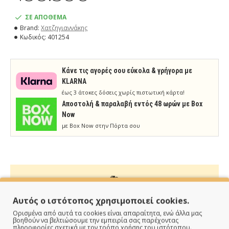
ΣΕ ΑΠΟΘΕΜΑ
Brand:
Χατζηγιαννάκης
Κωδικός:
401254
Κάνε τις αγορές σου εύκολα & γρήγορα με
KLARNA
έως 3 άτοκες δόσεις χωρίς πιστωτική κάρτα!
Aποστολή & παραλαβή εντός 48 ωρών με Box
Now
με Box Now στην Πόρτα σου
ΠΑΡΑΔΙΔΟΥΜΕ ΓΡΗΓΟΡΑ
Αυτός ο ιστότοπος χρησιμοποιεί cookies.
Ορισμένα από αυτά τα cookies είναι απαραίτητα, ενώ άλλα μας
Άμεση αποστολή της παραγγελίας σου σε 1 - 2 εργάσιμες
βοηθούν να βελτιώσουμε την εμπειρία σας παρέχοντας
πληροφορίες σχετικά με τον τρόπο χρήσης του ιστότοπου.