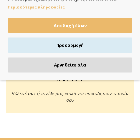
ημέρες
Περισσότερες πληροφορίες
Αποδοχή όλων
ΠΛΗΡΩΝΕΙΣ ΟΠΩΣ ΘΕΣ
Προσαρμογή
Πιστωτική/χρεωστική κάρτα, αντικαταβολή ή κατάθεση
Αρνηθείτε όλα
ΚΑΝΕ ΜΙΑ ΕΡΩΤΗΣΗ
Κάλεσέ μας ή στείλε μας email για οποιαδήποτε απορία
σου