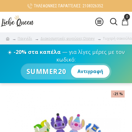
ΤΗΛΕΦΩΝΙΚΕΣ ΠΑΡΑΓΓΕΛΙΕΣ: 2108326352
0
Παιχνίδι
Διακοσμητικές φιγούρες Disney
Τυχερή σακούλα C
☀️
-20% στα καπέλα
— για λίγες μέρες με τον
κωδικό:
SUMMER20
Αντιγραφή
-21 %