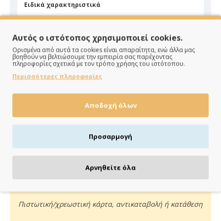
Ειδικά χαρακτηριστικά
Υλικό
Ριγνίτης
Αυτός ο ιστότοπος χρησιμοποιεί cookies.
Ορισμένα από αυτά τα cookies είναι απαραίτητα, ενώ άλλα μας
βοηθούν να βελτιώσουμε την εμπειρία σας παρέχοντας
πληροφορίες σχετικά με τον τρόπο χρήσης του ιστότοπου.
Περισσότερες πληροφορίες
ΠΑΡΑΔΙΔΟΥΜΕ ΓΡΗΓΟΡΑ
Αποδοχή όλων
Άμεση αποστολή της παραγγελίας σου σε 1 - 2 εργάσιμες
ημέρες
Προσαρμογή
Αρνηθείτε όλα
ΠΛΗΡΩΝΕΙΣ ΟΠΩΣ ΘΕΣ
Πιστωτική/χρεωστική κάρτα, αντικαταβολή ή κατάθεση