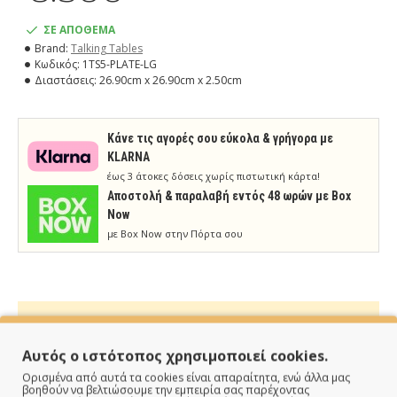
ΣΕ ΑΠΟΘΕΜΑ
Brand:
Talking Tables
Κωδικός:
1TS5-PLATE-LG
Διαστάσεις:
26.90cm x 26.90cm x 2.50cm
Κάνε τις αγορές σου εύκολα & γρήγορα με
KLARNA
έως 3 άτοκες δόσεις χωρίς πιστωτική κάρτα!
Aποστολή & παραλαβή εντός 48 ωρών με Box
Now
με Box Now στην Πόρτα σου
Αυτός ο ιστότοπος χρησιμοποιεί cookies.
ΠΑΡΑΔΙΔΟΥΜΕ ΓΡΗΓΟΡΑ
Ορισμένα από αυτά τα cookies είναι απαραίτητα, ενώ άλλα μας
βοηθούν να βελτιώσουμε την εμπειρία σας παρέχοντας
Άμεση αποστολή της παραγγελίας σου σε 1 - 2 εργάσιμες