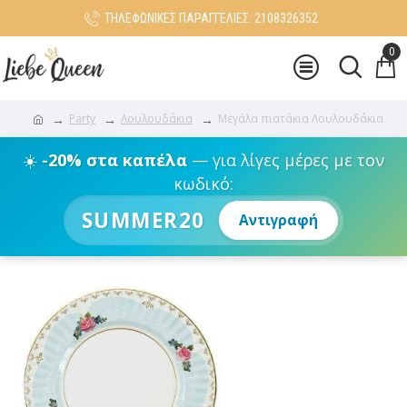
ΤΗΛΕΦΩΝΙΚΕΣ ΠΑΡΑΓΓΕΛΙΕΣ: 2108326352
0
Party
Λουλουδάκια
Μεγάλα πιατάκια Λουλουδάκια
☀️
-20% στα καπέλα
— για λίγες μέρες με τον
κωδικό:
SUMMER20
Αντιγραφή