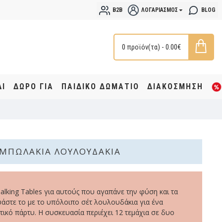
B2B
ΛΟΓΑΡΙΑΣΜΌΣ
BLOG
0 προϊόν(τα) - 0.00€
ΔΙ
ΔΩΡΟ ΓΙΑ
ΠΑΙΔΙΚΟ ΔΩΜΑΤΙΟ
ΔΙΑΚΟΣΜΗΣΗ
ΜΠΩΛΆΚΙΑ ΛΟΥΛΟΥΔΆΚΙΑ
lking Tables για αυτούς που αγαπάνε την φύση και τα
άστε το με το υπόλοιπο σέτ λουλουδάκια για ένα
ικό πάρτυ. Η συσκευασία περιέχει 12 τεμάχια σε δυο