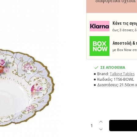
διαφορετικά σχέδια.
Κάνε τις αγο
έως 3 άτοκες δ
Aποστολή & 
με Box Now στ
ΣΕ ΑΠΟΘΕΜΑ
Brand:
Talking Tables
Κωδικός:
1TS6-BOWL
Διαστάσεις:
21.50cm x