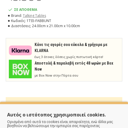
ΣΕ ΑΠΟΘΕΜΑ
Brand:
Talking Tables
Κωδικός:
1TS5-FABBUNT
Διαστάσεις:
24.00cm x 21.00cm x 10.00cm
Κάνε τις αγορές σου εύκολα & γρήγορα με
KLARNA
έως 3 άτοκες δόσεις χωρίς πιστωτική κάρτα!
Aποστολή & παραλαβή εντός 48 ωρών με Box
Now
με Box Now στην Πόρτα σου
Αυτός ο ιστότοπος χρησιμοποιεί cookies.
ΠΑΡΑΔΙΔΟΥΜΕ ΓΡΗΓΟΡΑ
Ορισμένα από αυτά τα cookies είναι απαραίτητα, ενώ άλλα μας
βοηθούν να βελτιώσουμε την εμπειρία σας παρέχοντας
Άμεση αποστολή της παραγγελίας σου σε 1 - 2 εργάσιμες