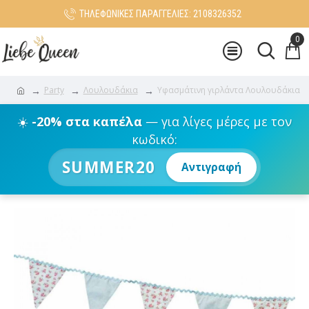
ΤΗΛΕΦΩΝΙΚΕΣ ΠΑΡΑΓΓΕΛΙΕΣ: 2108326352
0
Party
Λουλουδάκια
Υφασμάτινη γιρλάντα Λουλουδάκια
☀️
-20% στα καπέλα
— για λίγες μέρες με τον
κωδικό:
SUMMER20
Αντιγραφή