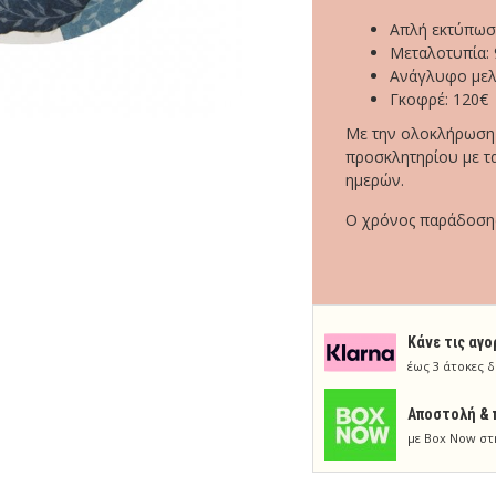
Απλή εκτύπωσ
Μεταλοτυπία: 
Ανάγλυφο μελ
Γκοφρέ: 120€
Με την ολοκλήρωση τ
προσκλητηρίου με τα
ημερών.
Ο χρόνος παράδοσης 
Κάνε τις αγο
έως 3 άτοκες δ
Aποστολή & 
με Box Now στ