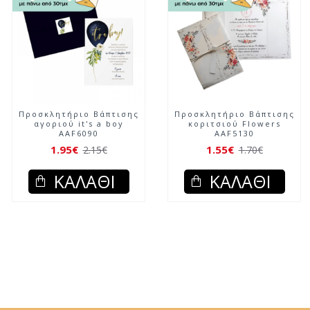
Προσκλητήριο Βάπτισης
Προσκλητήριο Βάπτισης
αγοριού it's a boy
κοριτσιού Flowers
AAF6090
AAF5130
1.95€
1.55€
2.15€
1.70€
ΚΑΛΆΘΙ
ΚΑΛΆΘΙ