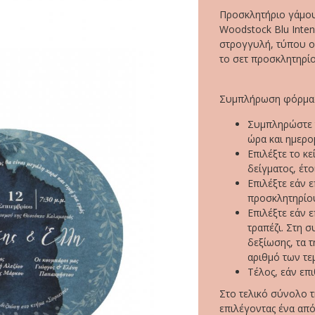
Προσκλητήριο γάμου
Woodstock Blu Inten
στρογγυλή, τύπου ol
το σετ προσκλητηρί
Συμπλήρωση φόρμας
Συμπληρώστε τ
ώρα και ημερο
Επιλέξτε το κ
δείγματος, έτο
Επιλέξτε εάν 
προσκλητηρίο
Επιλέξτε εάν ε
τραπέζι. Στη σ
δεξίωσης, τα 
αριθμό των τεμ
Τέλος, εάν επ
Στο τελικό σύνολο τ
επιλέγοντας ένα από