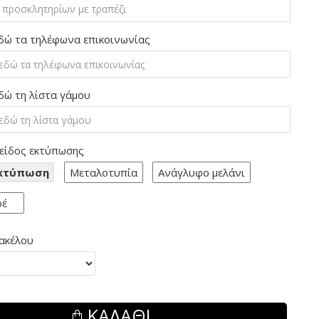
δώ τα τηλέφωνα επικοινωνίας
δώ τη λίστα γάμου
 είδος εκτύπωσης
Εκτύπωση
Μεταλοτυπία
Ανάγλυφο μελάνι
ρέ
ακέλου
ΚΑΛΆΘΙ