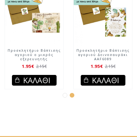
Προσκλητήριο Βάπτισης
Προσκλητήριο Βάπτισης
αγοριού ο μικρός
αγοριού Δεινοσαυράκι
εξερευνητής
AAF6089
1.95€
1.95€
2.15€
2.15€
ΚΑΛΆΘΙ
ΚΑΛΆΘΙ