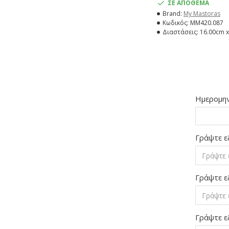
ΣΕ ΑΠΟΘΕΜΑ
Brand:
My Mastoras
Κωδικός:
MM420.087
Διαστάσεις:
16.00cm x
Ημερομην
Γράψτε ε
Γράψτε ε
Γράψτε ε