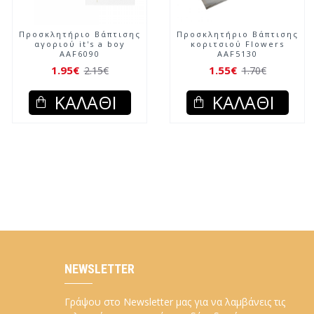
Προσκλητήριο Βάπτισης
Προσκλητήριο Βάπτισης
αγοριού it's a boy
κοριτσιού Flowers
AAF6090
AAF5130
1.95€
1.55€
2.15€
1.70€
ΚΑΛΆΘΙ
ΚΑΛΆΘΙ
NEWSLETTER
Γράψου στο Newsletter μας για να λαμβάνεις τις