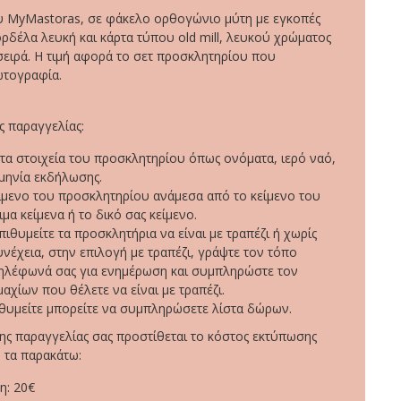
 MyMastoras, σε φάκελο ορθογώνιο μύτη με εγκοπές
ορδέλα λευκή και κάρτα τύπου old mill, λευκού χρώματος
σειρά. Η τιμή αφορά το σετ προσκλητηρίου που
ωτογραφία.
 παραγγελίας:
α στοιχεία του προσκλητηρίου όπως ονόματα, ιερό ναό,
μηνία εκδήλωσης.
είμενο του προσκλητηρίου ανάμεσα από το κείμενο του
ιμα κείμενα ή το δικό σας κείμενο.
πιθυμείτε τα προσκλητήρια να είναι με τραπέζι ή χωρίς
υνέχεια, στην επιλογή με τραπέζι, γράψτε τον τόπο
τηλέφωνά σας για ενημέρωση και συμπληρώστε τον
αχίων που θέλετε να είναι με τραπέζι.
ιθυμείτε μπορείτε να συμπληρώσετε λίστα δώρων.
ης παραγγελίας σας προστίθεται το κόστος εκτύπωσης
 τα παρακάτω:
η: 20€