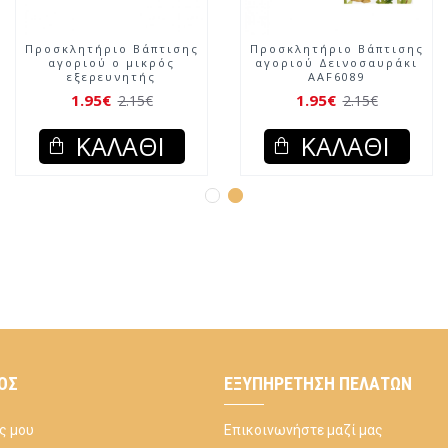
Προσκλητήριο Βάπτισης
Προσκλητήριο Βάπτισης
αγοριού ο μικρός
αγοριού Δεινοσαυράκι
εξερευνητής
AAF6089
1.95€
1.95€
2.15€
2.15€
ΚΑΛΆΘΙ
ΚΑΛΆΘΙ
ΌΣ
ΕΞΥΠΗΡΈΤΗΣΗ ΠΕΛΑΤΏΝ
ς μου
Επικοινωνήστε μαζί μας