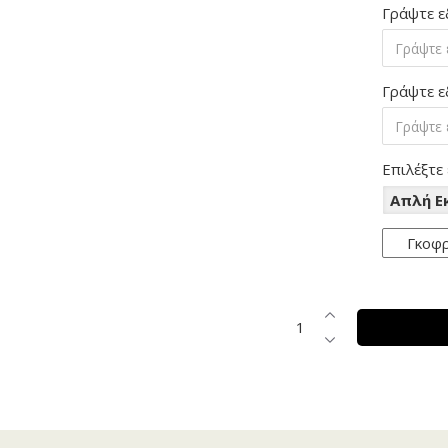
Γράψτε ε
Γράψτε ε
Επιλέξτε
Απλή 
Γκοφ