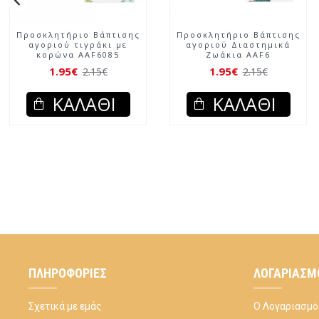
Προσκλητήριο Βάπτισης
Προσκλητήριο Βάπτισης
αγοριού τιγράκι με
αγοριού Διαστημικά
κορώνα AAF6085
Ζωάκια AAF6
1.95€
1.95€
2.15€
2.15€
ΚΑΛΆΘΙ
ΚΑΛΆΘΙ
ΠΛΗΡΟΦΟΡΊΕΣ
ΛΟΓΑΡΙΑΣΜ
Σχετικά με εμάς
Ο Λογαριασμό