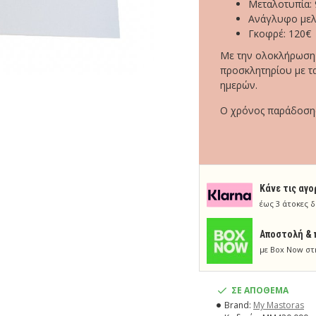
Μεταλοτυπία: 
Ανάγλυφο μελ
Γκοφρέ: 120€
Με την ολοκλήρωση τ
προσκλητηρίου με τα
ημερών.
Ο χρόνος παράδοσης 
Κάνε τις αγο
έως 3 άτοκες δ
Aποστολή & 
με Box Now στ
ΣΕ ΑΠΟΘΕΜΑ
Brand:
My Mastoras